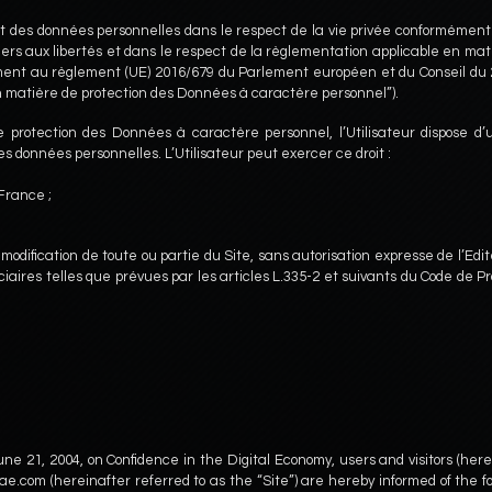
nt des données personnelles dans le respect de la vie privée conformément à
chiers aux libertés et dans le respect de la règlementation applicable en mat
nt au règlement (UE) 2016/679 du Parlement européen et du Conseil du 2
n matière de protection des Données à caractère personnel”).
protection des Données à caractère personnel, l’Utilisateur dispose d’u
ses données personnelles. L’Utilisateur peut exercer ce droit :
France ;
, modification de toute ou partie du Site, sans autorisation expresse de l’Edi
ciaires telles que prévues par les articles L.335-2 et suivants du Code de Pr
une 21, 2004, on Confidence in the Digital Economy, users and visitors (here
ae.com (hereinafter referred to as the “Site”) are hereby informed of the fo