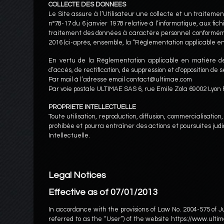
COLLECTE DES DONNEES
Le Site assure à l’Utilisateur une collecte et un traiteme
n°78-17 du 6 janvier 1978 relative à l’informatique, aux fi
traitement des données à caractère personnel conforméme
2016 (ci-après, ensemble, la “Règlementation applicable e
En vertu de la Règlementation applicable en matière de 
d’accès, de rectification, de suppression et d’opposition de 
Par mail à l’adresse email contact@ultimae.com
Par voie postale ULTIMAE SAS 6, rue Emile Zola 69002 Lyon 
PROPRIETE INTELLECTUELLE
Toute utilisation, reproduction, diffusion, commercialisation
prohibée et pourra entraîner des actions et poursuites judi
Intellectuelle.
Legal Notices
Effective as of 07/01/2013
In accordance with the provisions of Law No. 2004-575 of J
referred to as the “User”) of the website https://www.ultim