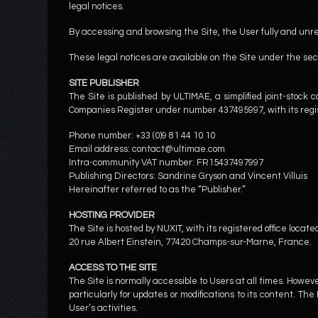
legal notices.
By accessing and browsing the Site, the User fully and unr
These legal notices are available on the Site under the sect
SITE PUBLISHER
The Site is published by ULTIMAE, a simplified joint-stock
Companies Register under number 437495997, with its registe
Phone number: +33 (0)9 81 44 10 10
Email address: contact@ultimae.com
Intra-community VAT number: FR15437497997
Publishing Directors: Sandrine Gryson and Vincent Villuis
Hereinafter referred to as the “Publisher.”
HOSTING PROVIDER
The Site is hosted by NUXIT, with its registered office located
20 rue Albert Einstein, 77420 Champs-sur-Marne, France.
ACCESS TO THE SITE
The Site is normally accessible to Users at all times. Howeve
particularly for updates or modifications to its content. Th
User’s activities.