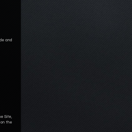
ade and
he Site,
y on the