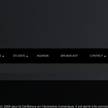
S
STUDIOS
AGENDA
BROADCAST
CONTACT
uin 2004 pour la Confiance en l’économie numérique, il est porté à la conna