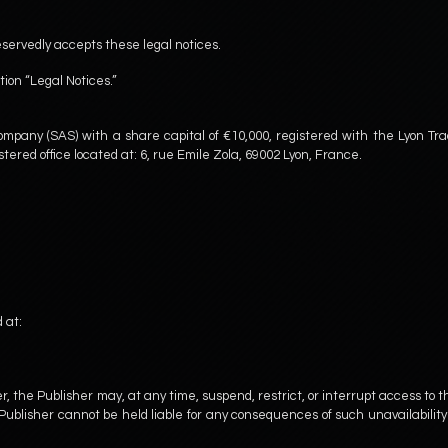
eservedly accepts these legal notices.
ion “Legal Notices.”
 company (SAS) with a share capital of €10,000, registered with the Lyon Tr
red office located at: 6, rue Emile Zola, 69002 Lyon, France.
 at:
r, the Publisher may, at any time, suspend, restrict, or interrupt access to t
e Publisher cannot be held liable for any consequences of such unavailabilit