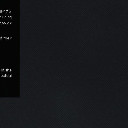
8-17 of
ncluding
plicable
f their
 of the
lectual