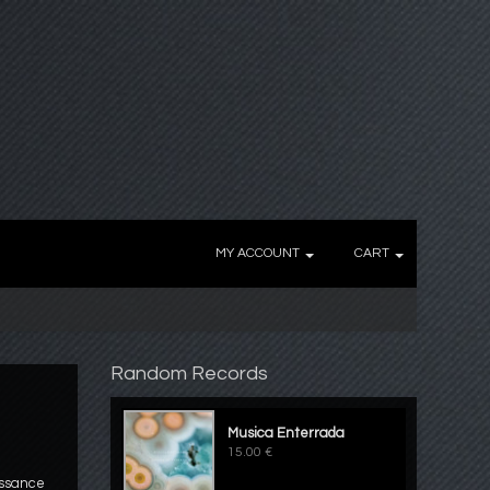
MY ACCOUNT
CART
Random Records
Musica Enterrada
15.00 €
issance