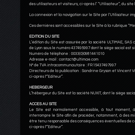
des utilisateurs et visiteurs, ci-après l’ “Utilisateur”, du s
La connexion et la navigation sur le Site par l’Utilisateur
Ces dernières sont accessibles sur le Site à la rubrique “Me
EDITION DU SITE
L’édition du Site est assurée par la société ULTIMAE, SAS
de Lyon sous le numéro 437495997 dont le siège social est s
Numéro de téléphone : 0033(0)0981441010
Adresse e-mail : contact@ultimae.com
N° de TVA intracommunautaire : FR15437497997
Directeurs de la publication : Sandrine Gryson et Vincent Vi
ci-après l'”Editeur”.
HEBERGEUR
L’hébergeur du Site est la société NUXIT, dont le siège soc
ACCES AU SITE
Le Site est normalement accessible, à tout moment, à l’
interrompre le Site afin de procéder, notamment, à des mi
être tenu responsable des conséquences éventuelles de cette 
ci-après l'”Editeur”.