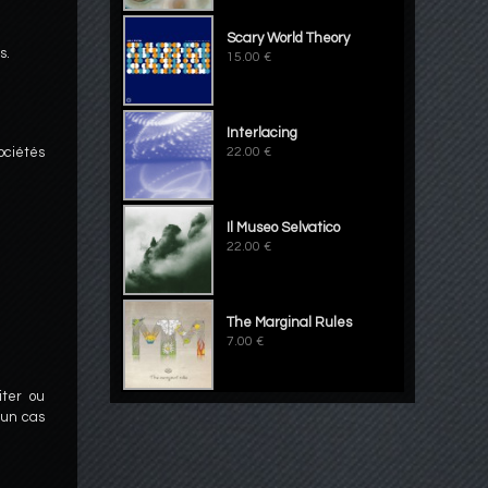
Scary World Theory
s.
15.00 €
Interlacing
ociétés
22.00 €
Il Museo Selvatico
22.00 €
The Marginal Rules
7.00 €
iter ou
cun cas