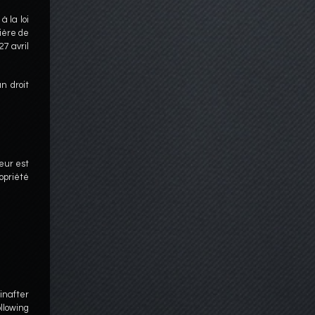
 la loi
ière de
7 avril
n droit
teur est
opriété
inafter
llowing